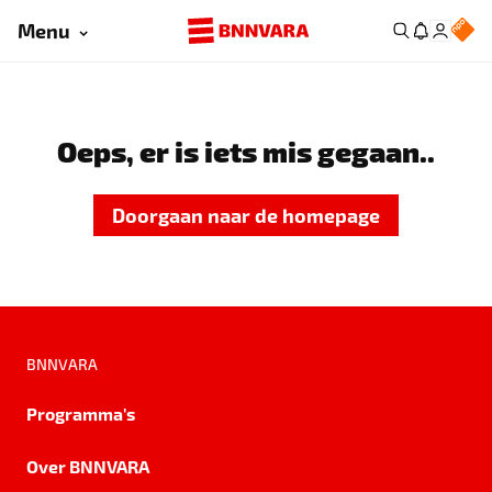
Menu
Oeps, er is iets mis gegaan..
Doorgaan naar de homepage
BNNVARA
Programma's
Over BNNVARA