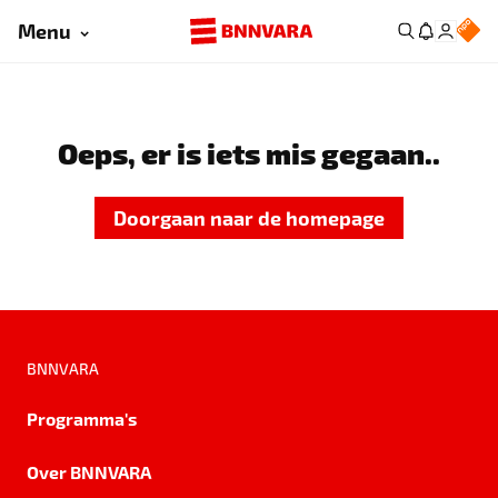
Menu
Oeps, er is iets mis gegaan..
Doorgaan naar de homepage
BNNVARA
Programma's
Over BNNVARA