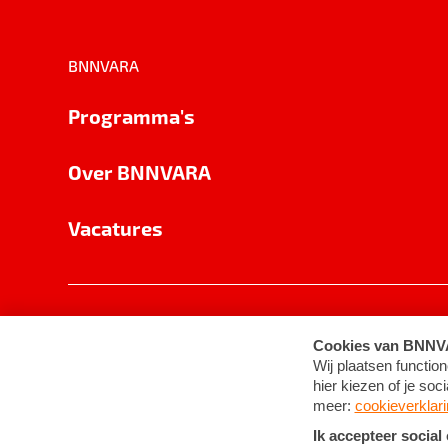
BNNVARA
Programma's
Over BNNVARA
Vacatures
Privacy
Cookie-instellingen
Algemene 