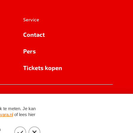
Service
Contact
Pers
Tickets kopen
RSIN 8531 62 402