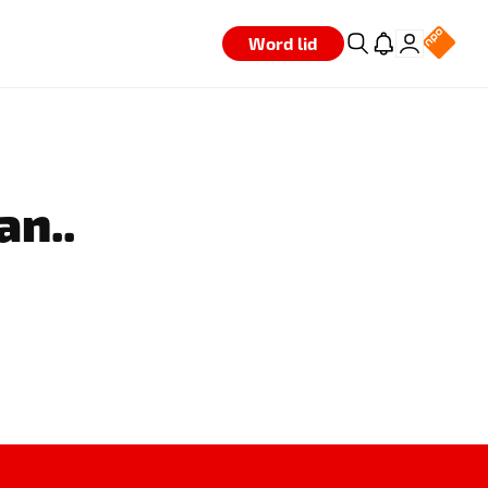
Word lid
an..