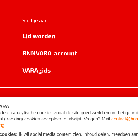
Sluit je aan
Lid worden
BNNVARA-account
VARAgids
voorwaarden
©
2026
BNNVARA