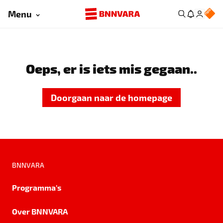
Menu
Oeps, er is iets mis gegaan..
Doorgaan naar de homepage
BNNVARA
Programma's
Over BNNVARA