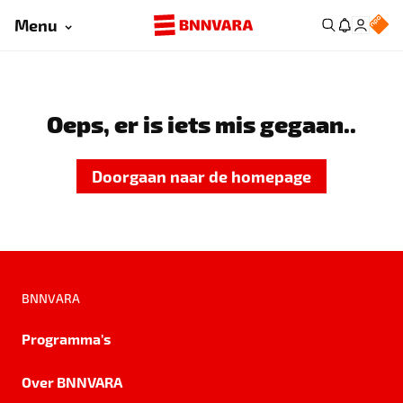
Menu
Oeps, er is iets mis gegaan..
Doorgaan naar de homepage
BNNVARA
Programma's
Over BNNVARA