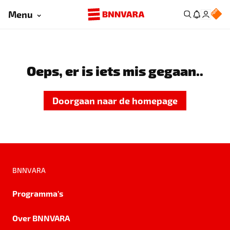
Menu
Oeps, er is iets mis gegaan..
Doorgaan naar de homepage
BNNVARA
Programma's
Over BNNVARA