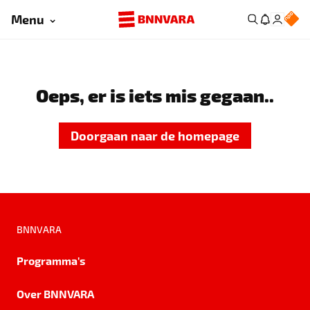
Menu
Oeps, er is iets mis gegaan..
Doorgaan naar de homepage
BNNVARA
Programma's
Over BNNVARA