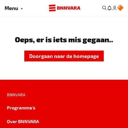
Menu
Oeps, er is iets mis gegaan..
Doorgaan naar de homepage
BNNVARA
Programma's
Over BNNVARA