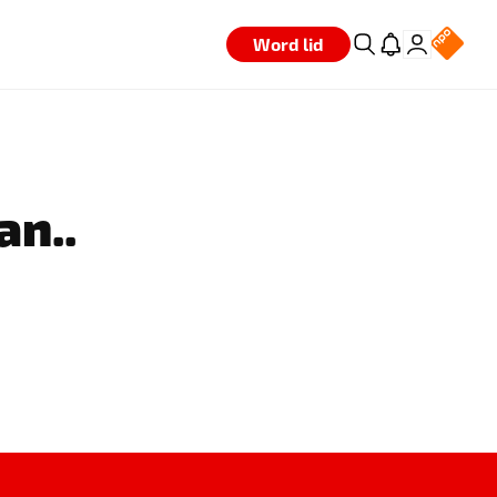
Word lid
an..