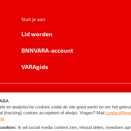
Sluit je aan
Lid worden
BNNVARA-account
VARAgids
voorwaarden
©
2026
BNNVARA