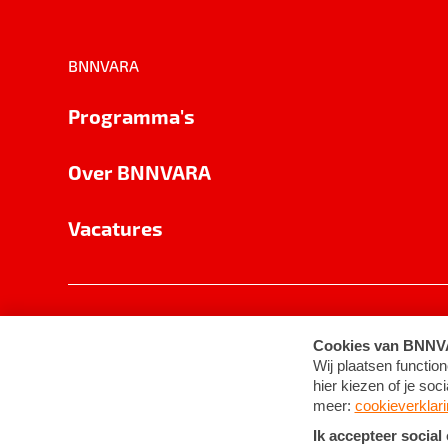
BNNVARA
Programma's
Over BNNVARA
Vacatures
Privacy
Cookie-instellingen
Algemene 