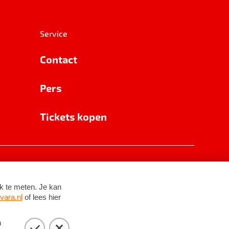
Service
Contact
Pers
Tickets kopen
RSIN 8531 62 402