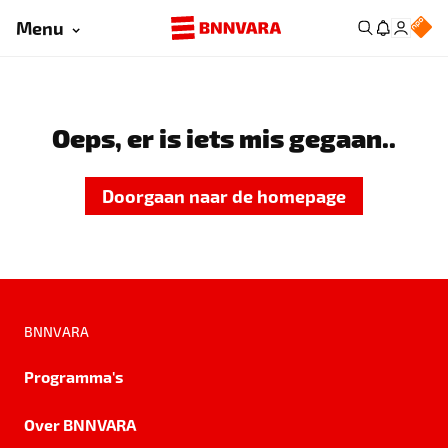
Menu
Oeps, er is iets mis gegaan..
Doorgaan naar de homepage
BNNVARA
Programma's
Over BNNVARA