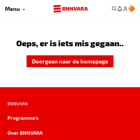
Menu
Oeps, er is iets mis gegaan..
Doorgaan naar de homepage
BNNVARA
Programma's
Over BNNVARA