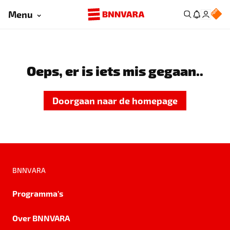
Menu
Oeps, er is iets mis gegaan..
Doorgaan naar de homepage
BNNVARA
Programma's
Over BNNVARA