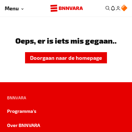
Menu
Oeps, er is iets mis gegaan..
Doorgaan naar de homepage
BNNVARA
Programma's
Over BNNVARA