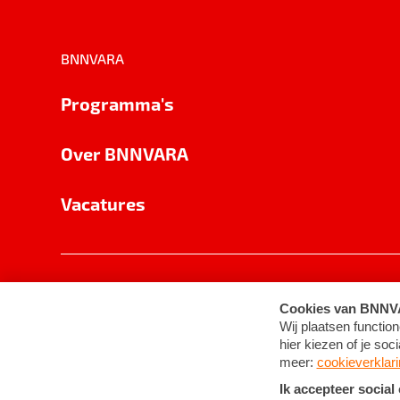
BNNVARA
Programma's
Over BNNVARA
Vacatures
Privacy
Cookie-instellingen
Algemene 