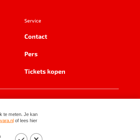
Service
Contact
Pers
Tickets kopen
RSIN 8531 62 402