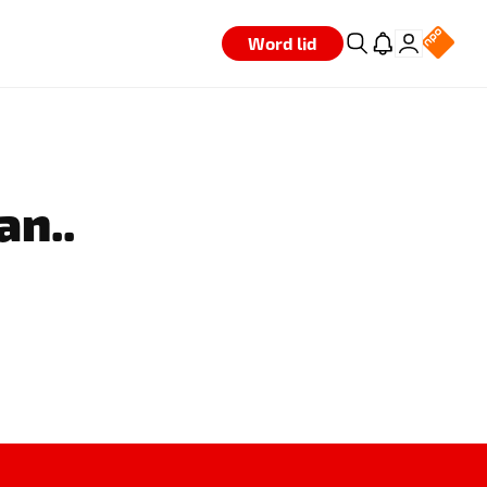
Word lid
an..