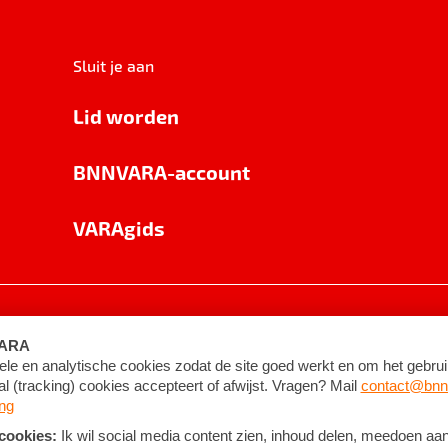
Sluit je aan
Lid worden
BNNVARA-account
VARAgids
voorwaarden
©
2026
BNNVARA