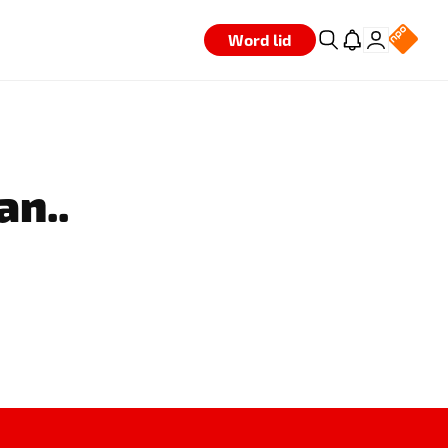
Word lid
an..