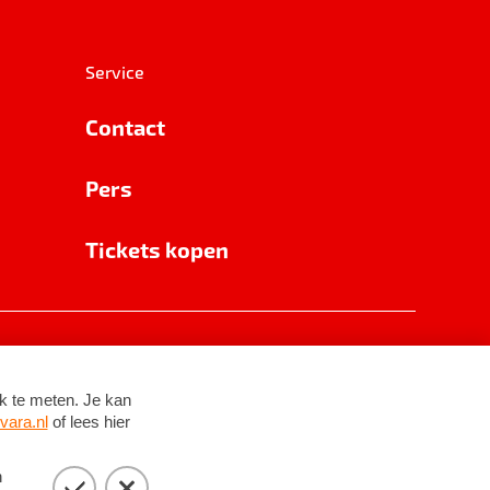
Service
Contact
Pers
Tickets kopen
RSIN 8531 62 402