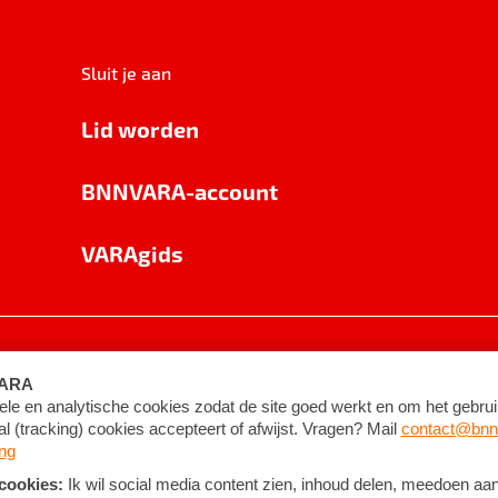
Sluit je aan
Lid worden
BNNVARA-account
VARAgids
voorwaarden
©
2026
BNNVARA