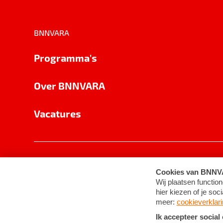
BNNVARA
Programma's
Over BNNVARA
Vacatures
Privacy
Cookie-instellingen
Algemene 