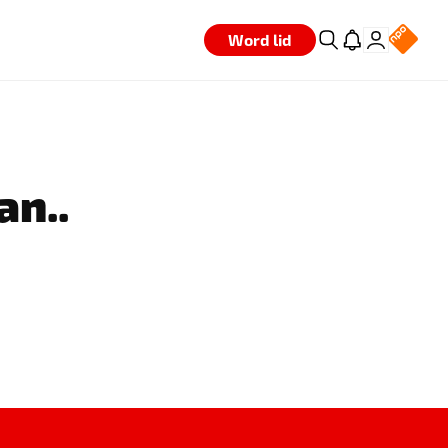
Word lid
an..