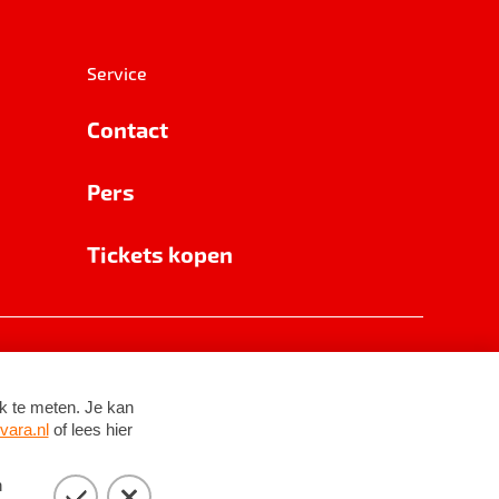
Service
Contact
Pers
Tickets kopen
RSIN 8531 62 402