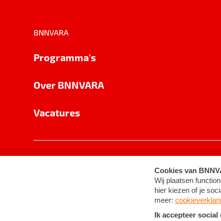
BNNVARA
Programma's
Over BNNVARA
Vacatures
Privacy
Cookie-instellingen
Algemene 