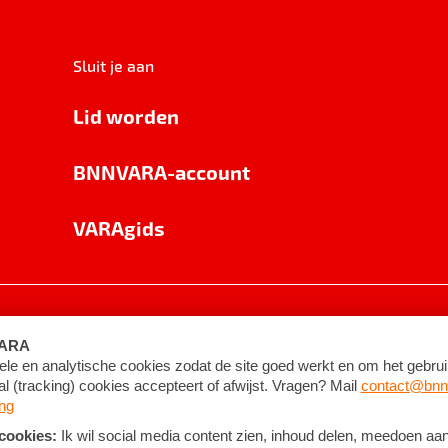
Sluit je aan
Lid worden
BNNVARA-account
VARAgids
voorwaarden
©
2026
BNNVARA