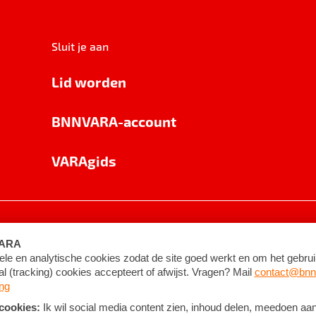
Sluit je aan
Lid worden
BNNVARA-account
VARAgids
voorwaarden
©
2026
BNNVARA