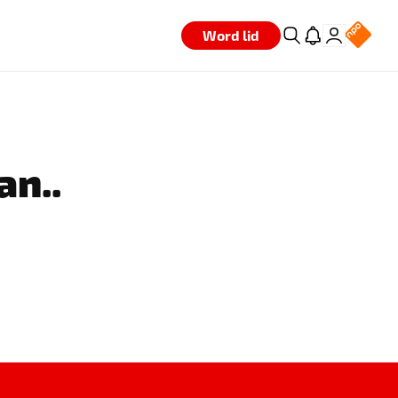
Word lid
an..