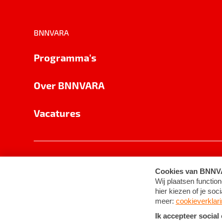
BNNVARA
Programma's
Over BNNVARA
Vacatures
Privacy
Cookie-instellingen
Algemene 