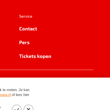
Service
Contact
Pers
Tickets kopen
RSIN 8531 62 402