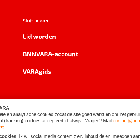
Sluit je aan
Lid worden
BNNVARA-account
VARAgids
voorwaarden
©
2026
BNNVARA