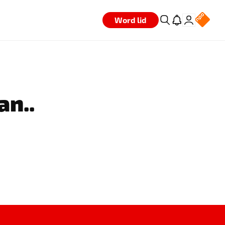
Word lid
an..