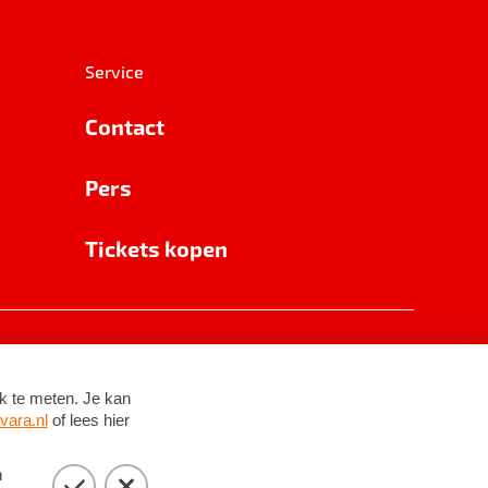
Service
Contact
Pers
Tickets kopen
RSIN 8531 62 402