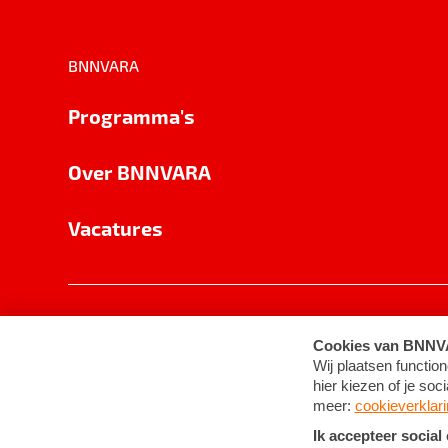
BNNVARA
Programma's
Over BNNVARA
Vacatures
Privacy
Cookie-instellingen
Algemene 