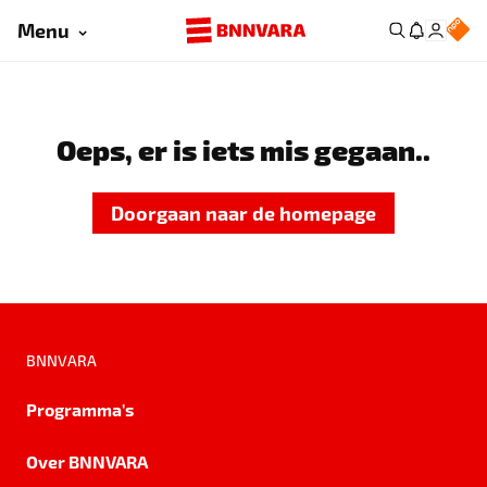
Menu
Oeps, er is iets mis gegaan..
Doorgaan naar de homepage
BNNVARA
Programma's
Over BNNVARA