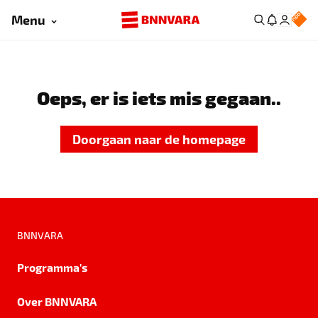
Menu
Oeps, er is iets mis gegaan..
Doorgaan naar de homepage
BNNVARA
Programma's
Over BNNVARA