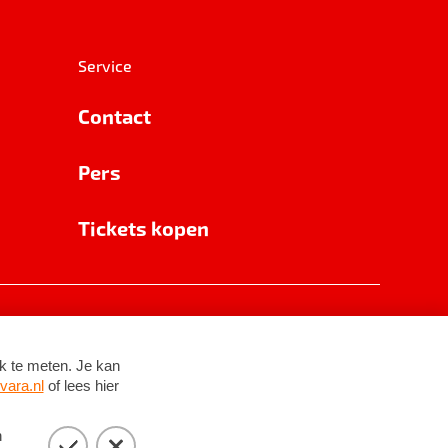
Service
Contact
Pers
Tickets kopen
RSIN 8531 62 402