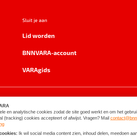
Sluit je aan
Lid worden
BNNVARA-account
VARAgids
voorwaarden
©
2026
BNNVARA