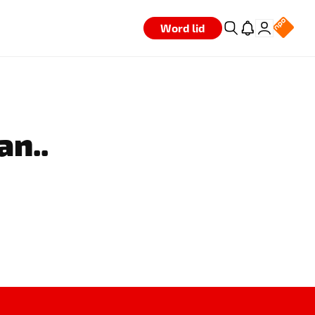
Word lid
an..