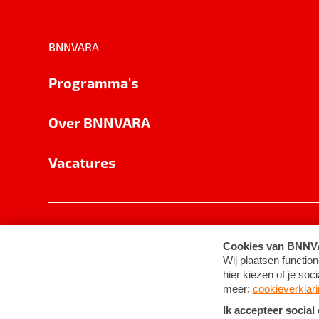
BNNVARA
Programma's
Over BNNVARA
Vacatures
Privacy
Cookie-instellingen
Algemene 