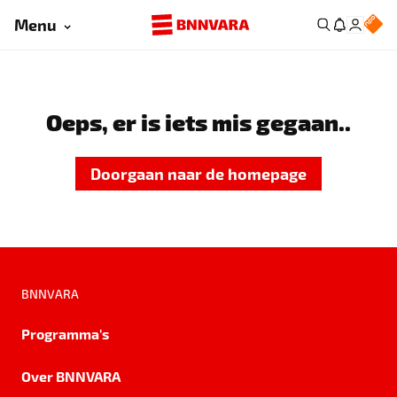
Menu
Oeps, er is iets mis gegaan..
Doorgaan naar de homepage
BNNVARA
Programma's
Over BNNVARA