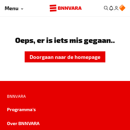
Menu
Oeps, er is iets mis gegaan..
Doorgaan naar de homepage
BNNVARA
Programma's
Over BNNVARA