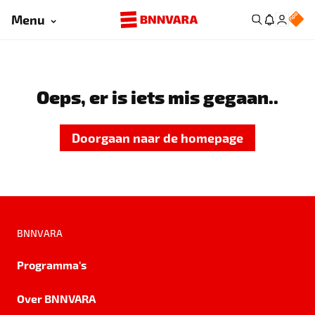
Menu
Oeps, er is iets mis gegaan..
Doorgaan naar de homepage
BNNVARA
Programma's
Over BNNVARA