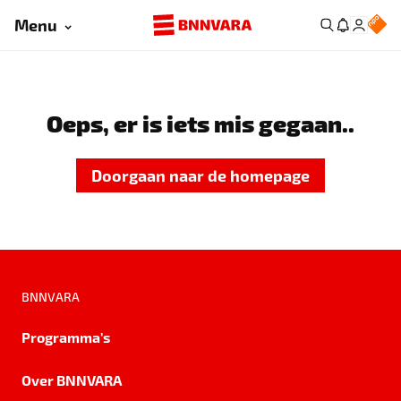
Menu
Oeps, er is iets mis gegaan..
Doorgaan naar de homepage
BNNVARA
Programma's
Over BNNVARA