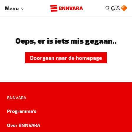
Menu
Oeps, er is iets mis gegaan..
Doorgaan naar de homepage
BNNVARA
Programma's
Over BNNVARA