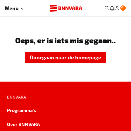
Menu
Oeps, er is iets mis gegaan..
Doorgaan naar de homepage
BNNVARA
Programma's
Over BNNVARA