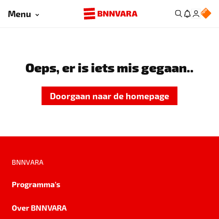
Menu
Oeps, er is iets mis gegaan..
Doorgaan naar de homepage
BNNVARA
Programma's
Over BNNVARA