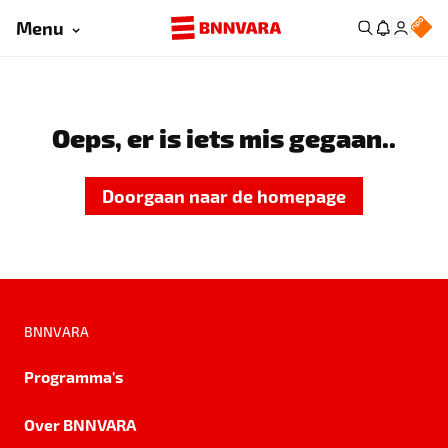
Menu
Oeps, er is iets mis gegaan..
Doorgaan naar de homepage
BNNVARA
Programma's
Over BNNVARA