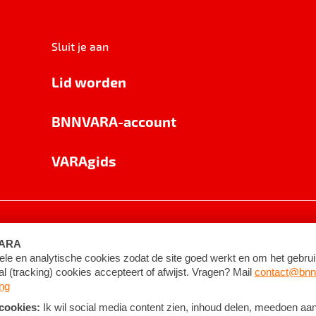
Sluit je aan
Lid worden
BNNVARA-account
VARAgids
voorwaarden
©
2026
BNNVARA