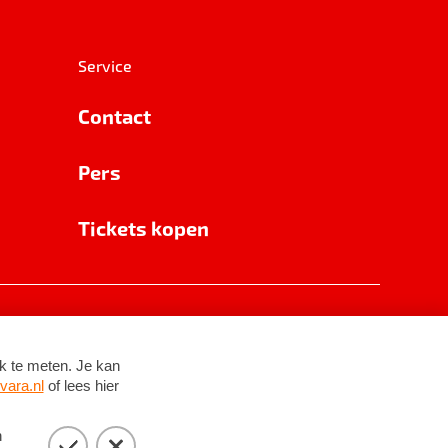
Service
Contact
Pers
Tickets kopen
RSIN 8531 62 402