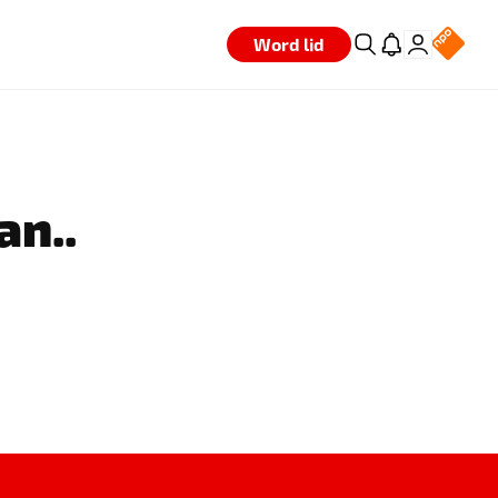
Word lid
an..