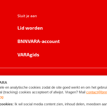
Sluit je aan
Lid worden
BNNVARA-account
VARAgids
voorwaarden
©
2026
BNNVARA