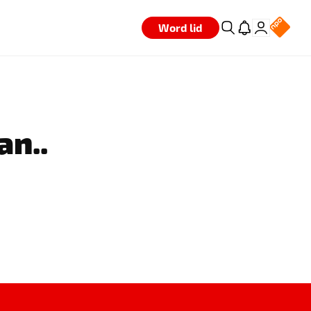
Word lid
an..