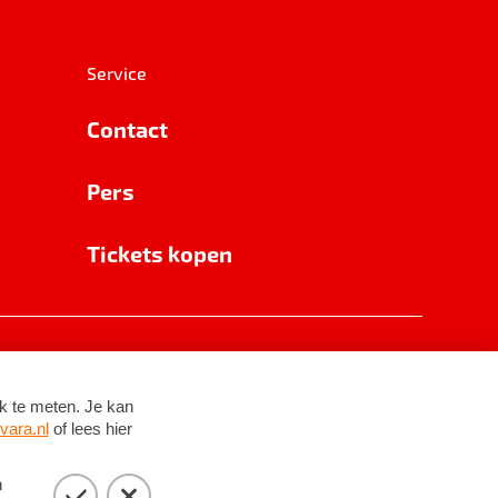
Service
Contact
Pers
Tickets kopen
RSIN 8531 62 402