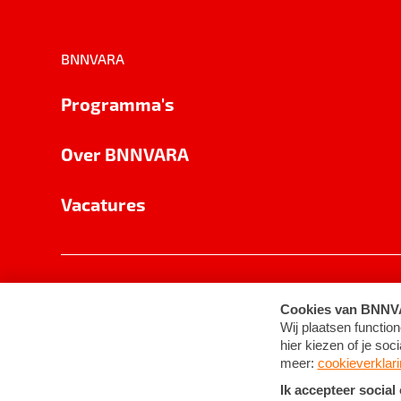
BNNVARA
Programma's
Over BNNVARA
Vacatures
Privacy
Cookie-instellingen
Algemene 