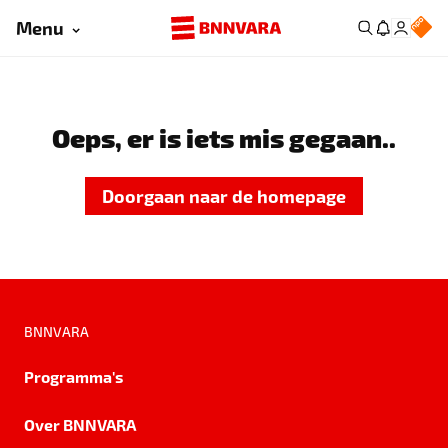
Menu
Oeps, er is iets mis gegaan..
Doorgaan naar de homepage
BNNVARA
Programma's
Over BNNVARA