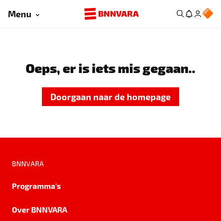
Menu
Oeps, er is iets mis gegaan..
Doorgaan naar de homepage
BNNVARA
Programma's
Over BNNVARA