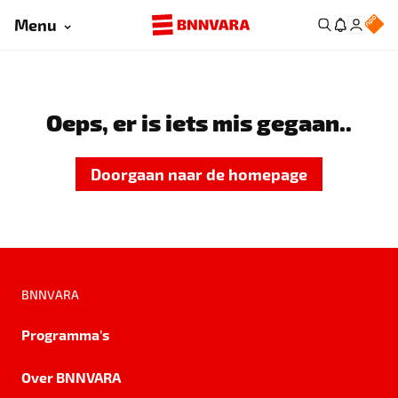
Menu
Oeps, er is iets mis gegaan..
Doorgaan naar de homepage
BNNVARA
Programma's
Over BNNVARA