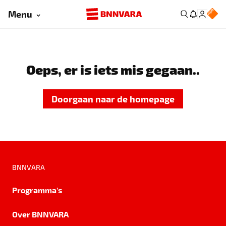
Menu
Oeps, er is iets mis gegaan..
Doorgaan naar de homepage
BNNVARA
Programma's
Over BNNVARA