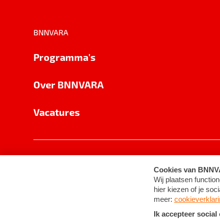
BNNVARA
Programma's
Over BNNVARA
Vacatures
Privacy
Cookie-instellingen
Algemene 