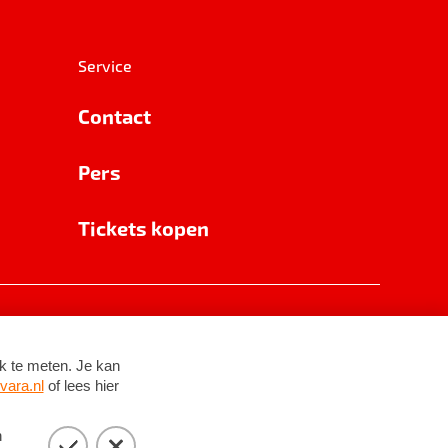
Service
Contact
Pers
Tickets kopen
RSIN 8531 62 402