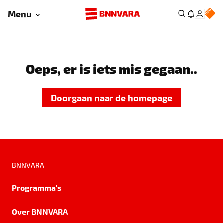
Menu
Oeps, er is iets mis gegaan..
Doorgaan naar de homepage
BNNVARA
Programma's
Over BNNVARA