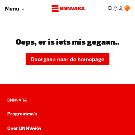
Menu
Oeps, er is iets mis gegaan..
Doorgaan naar de homepage
BNNVARA
Programma's
Over BNNVARA