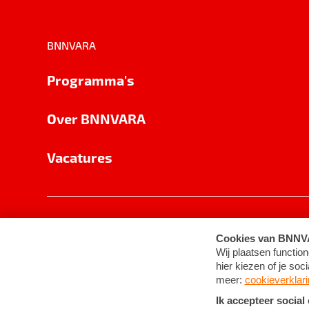
BNNVARA
Programma's
Over BNNVARA
Vacatures
Privacy
Cookie-instellingen
Algemene 