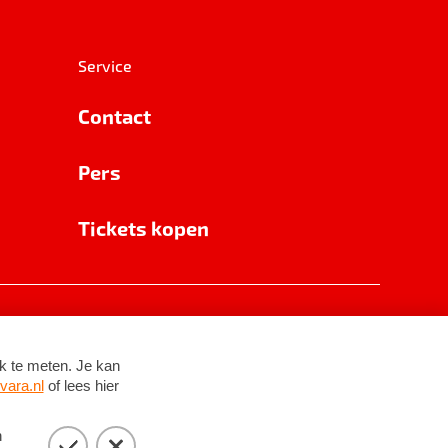
Service
Contact
Pers
Tickets kopen
RSIN 8531 62 402