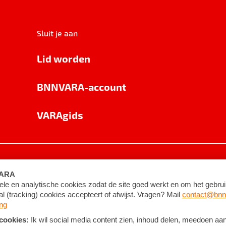
Sluit je aan
Lid worden
BNNVARA-account
VARAgids
voorwaarden
©
2026
BNNVARA