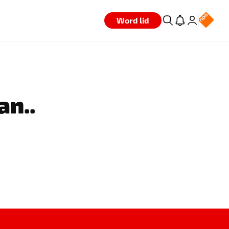
Word lid
an..