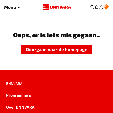
Menu
Oeps, er is iets mis gegaan..
Doorgaan naar de homepage
BNNVARA
Programma's
Over BNNVARA