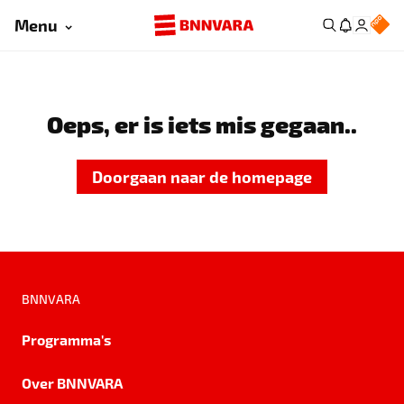
Menu
Oeps, er is iets mis gegaan..
Doorgaan naar de homepage
BNNVARA
Programma's
Over BNNVARA