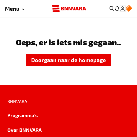
Menu
Oeps, er is iets mis gegaan..
Doorgaan naar de homepage
BNNVARA
Programma's
Over BNNVARA