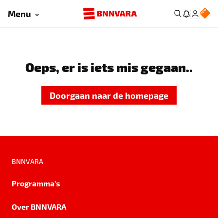
Menu
Oeps, er is iets mis gegaan..
Doorgaan naar de homepage
BNNVARA
Programma's
Over BNNVARA