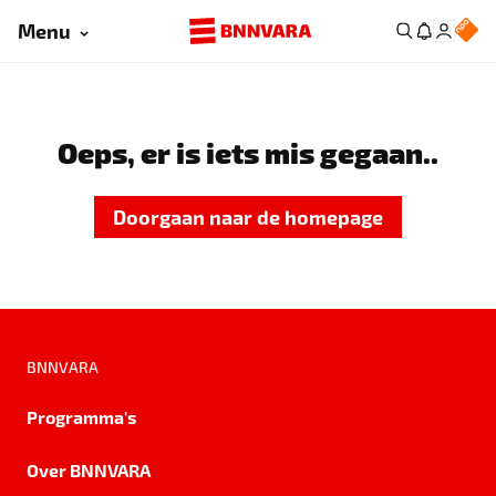
Menu
Oeps, er is iets mis gegaan..
Doorgaan naar de homepage
BNNVARA
Programma's
Over BNNVARA