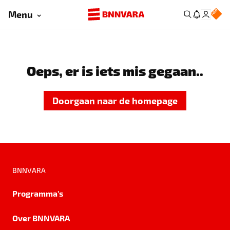
Menu
Oeps, er is iets mis gegaan..
Doorgaan naar de homepage
BNNVARA
Programma's
Over BNNVARA