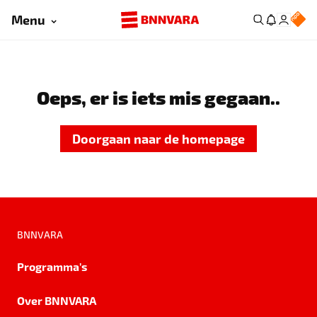
Menu
Oeps, er is iets mis gegaan..
Doorgaan naar de homepage
BNNVARA
Programma's
Over BNNVARA