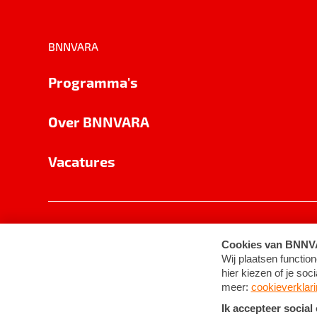
BNNVARA
Programma's
Over BNNVARA
Vacatures
Privacy
Cookie-instellingen
Algemene 