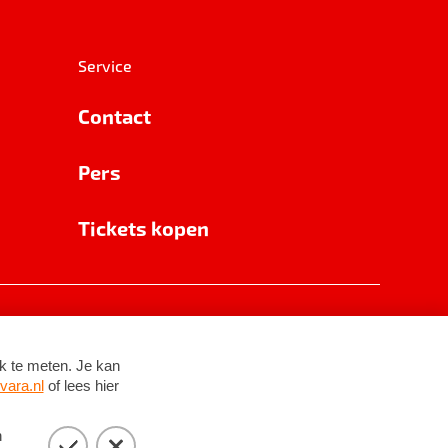
Service
Contact
Pers
Tickets kopen
RSIN 8531 62 402