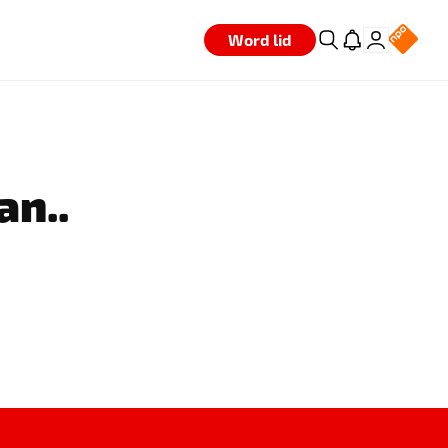
Word lid
an..