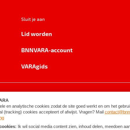
Sluit je aan
Lid worden
BNNVARA-account
VARAgids
voorwaarden
©
2026
BNNVARA