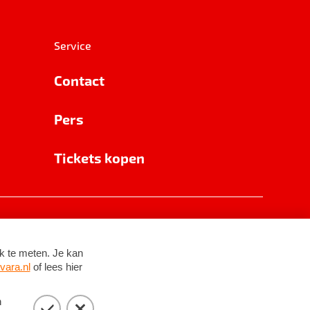
Service
Contact
Pers
Tickets kopen
RSIN 8531 62 402