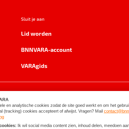
Sluit je aan
Lid worden
BNNVARA-account
VARAgids
voorwaarden
©
2026
BNNVARA