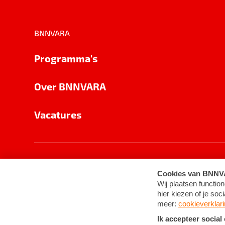
BNNVARA
Programma's
Over BNNVARA
Vacatures
Privacy
Cookie-instellingen
Algemene 