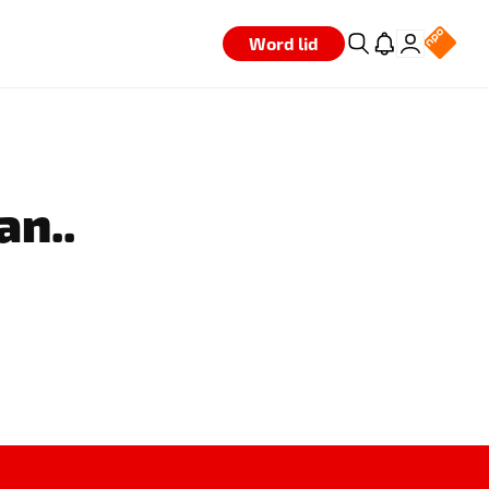
Word lid
an..