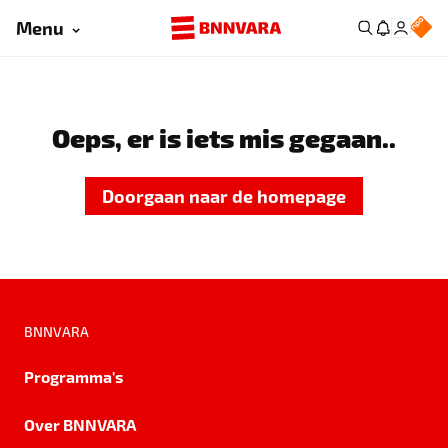
Menu
Oeps, er is iets mis gegaan..
Doorgaan naar de homepage
BNNVARA
Programma's
Over BNNVARA