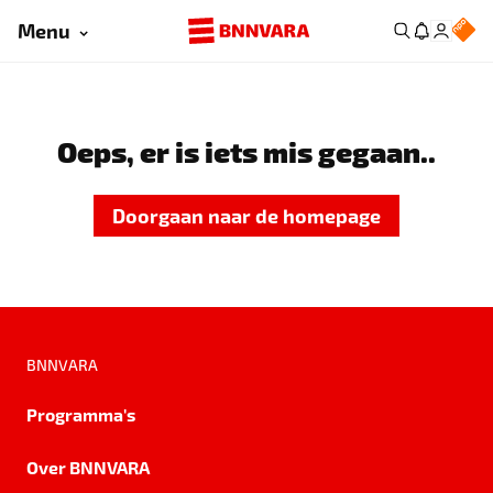
Menu
Oeps, er is iets mis gegaan..
Doorgaan naar de homepage
BNNVARA
Programma's
Over BNNVARA